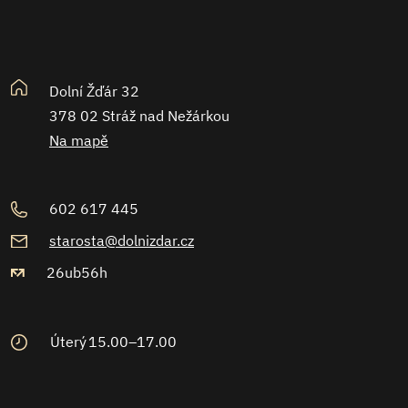
Dolní Žďár 32
378 02 Stráž nad Nežárkou
Na mapě
602 617 445
starosta@dolnizdar.cz
26ub56h
Úterý
15.00–17.00