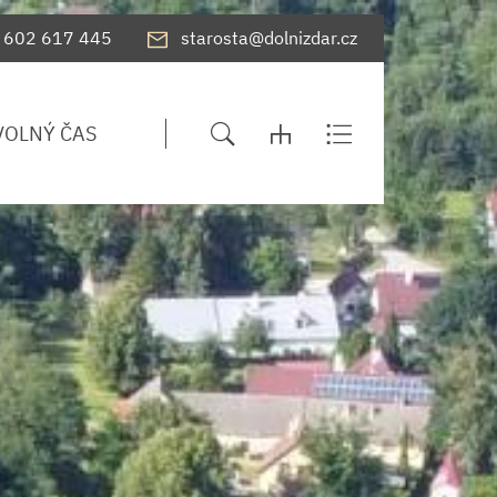
602 617 445
starosta@dolnizdar.cz
VOLNÝ ČAS