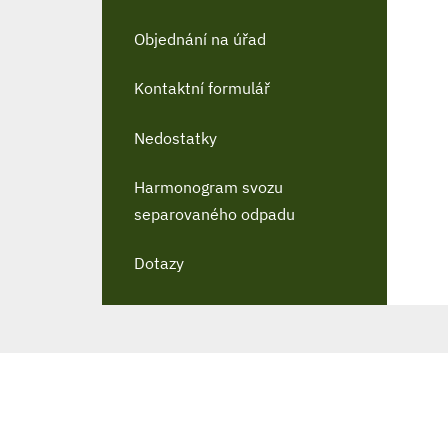
Objednání na úřad
Kontaktní formulář
Nedostatky
Harmonogram svozu
separovaného odpadu
Dotazy