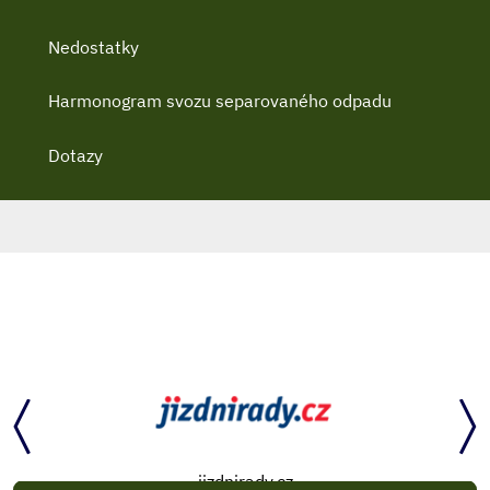
Nedostatky
Harmonogram svozu separovaného odpadu
Dotazy
jizdnirady.cz