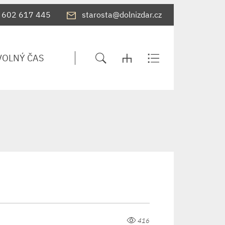
602 617 445
starosta@dolnizdar.cz
VOLNÝ ČAS
416