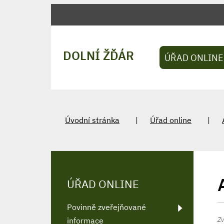
DOLNÍ ŽĎÁR
ÚŘAD ONLINE
Úvodní stránka
Úřad online
ÚŘAD ONLINE
Povinně zveřejňované
Zv
informace