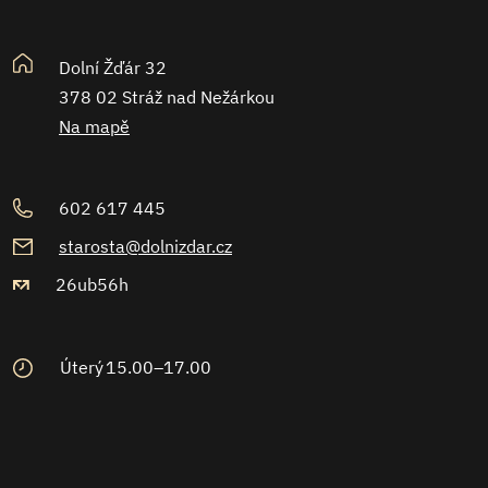
Dolní Žďár 32
378 02 Stráž nad Nežárkou
Na mapě
602 617 445
starosta@dolnizdar.cz
26ub56h
Úterý
15.00–17.00