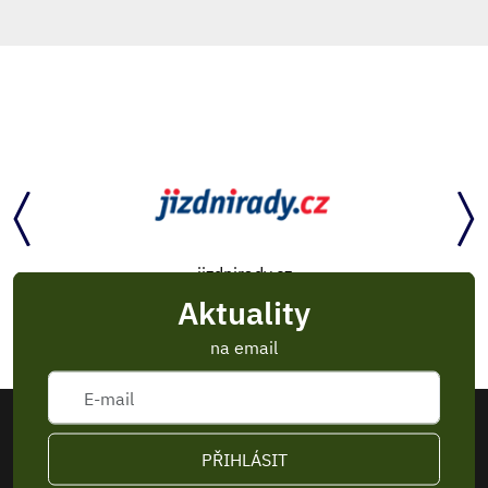
jizdnirady.cz
Aktuality
na email
PŘIHLÁSIT