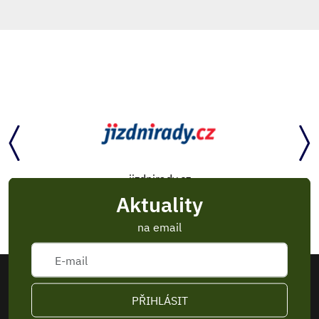
jizdnirady.cz
Aktuality
na email
PŘIHLÁSIT