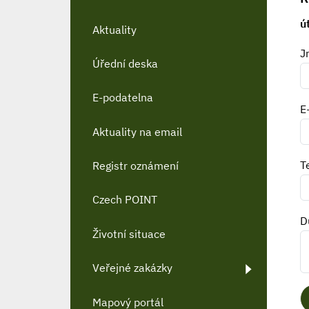
ú
Aktuality
J
Úřední deska
E-podatelna
E
Aktuality na email
T
Registr oznámení
Czech POINT
D
Životní situace
Veřejné zakázky
Mapový portál