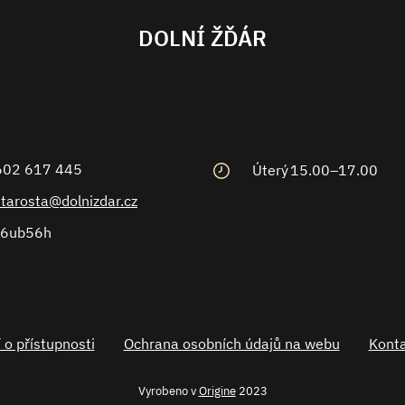
DOLNÍ ŽĎÁR
602 617 445
Úterý
15.00–17.00
starosta@dolnizdar.cz
6ub56h
 o přístupnosti
Ochrana osobních údajů na webu
Konta
Vyrobeno v
Origine
2023