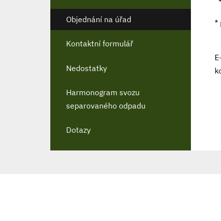
Objednání na úřad
*
Kontaktní formulář
E
Nedostatky
k
Harmonogram svozu
separovaného odpadu
Dotazy