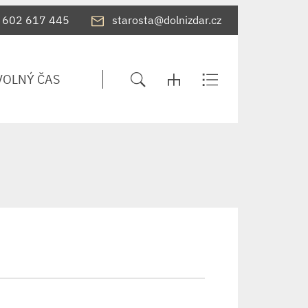
602 617 445
starosta@dolnizdar.cz
VOLNÝ ČAS