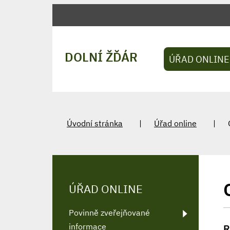
DOLNÍ ŽĎÁR
ÚŘAD ONLINE
Úvodní stránka
Úřad online
ÚŘAD ONLINE
Povinně zveřejňované
informace
R