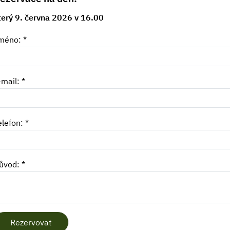
terý 9. června 2026 v 16.00
méno: *
-mail: *
elefon: *
ůvod: *
Rezervovat