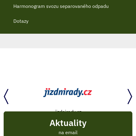
Harmonogram svozu separovaného odpadu
Dotazy
jizdnirady.cz
Aktuality
na email