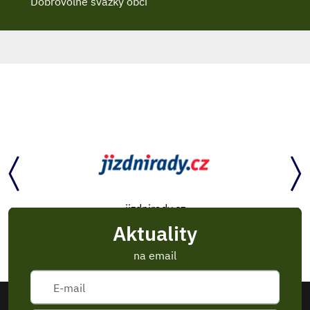
Dobrovolné svazky obcí
jizdnirady.cz
Aktuality
na email