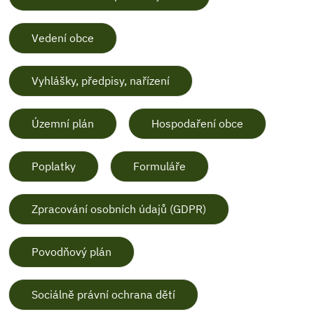
Vedení obce
Vyhlášky, předpisy, nařízení
Územní plán
Hospodaření obce
Poplatky
Formuláře
Zpracování osobních údajů (GDPR)
Povodňový plán
Sociálně právní ochrana dětí