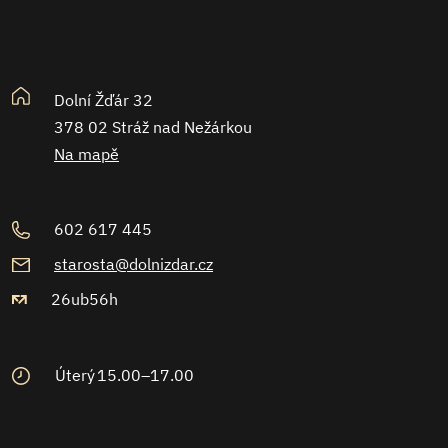
Dolní Žďár 32
378 02 Stráž nad Nežárkou
Na mapě
602 617 445
starosta@dolnizdar.cz
26ub56h
Úterý
15.00–17.00