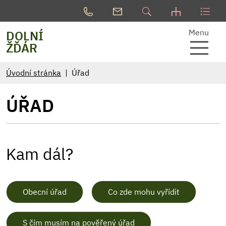
Menu
DOLNÍ
ŽĎÁR
Úvodní stránka
Úřad
ÚŘAD
Kam dál?
Obecní úřad
Co zde mohu vyřídit
S čím musím na pověřený úřad