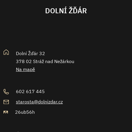
DOLNÍ ŽĎÁR
Dolní Žďár 32
378 02 Stráž nad Nežárkou
Na mapě
602 617 445
starosta@dolnizdar.cz
26ub56h