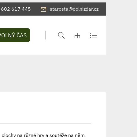
602 617 445
starosta@dolnizdar.cz
VOLNÝ ČAS
é plochy na různé hry a soutěže na něm