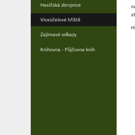
Hasičská zbrojnice
n
st
Víceúčelové hřiště
H
Zajímavé odkazy
Knihovna - Půjčovna knih