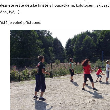
aleznete ještě dětské hřiště s houpačkami, kolotočem, skluzav
ěna, tyč,...).
řiště je volně přístupné.