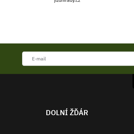
jizdnirady.cz
DOLNÍ ŽĎÁR