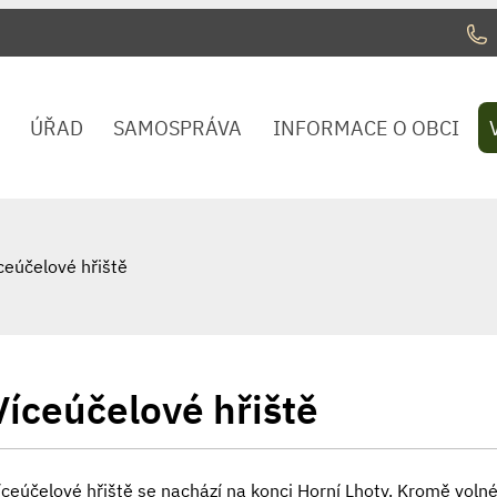
ÚŘAD
SAMOSPRÁVA
INFORMACE O OBCI
ceúčelové hřiště
Víceúčelové hřiště
íceúčelové hřiště se nachází na konci Horní Lhoty. Kromě voln