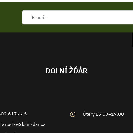
DOLNÍ ŽĎÁR
602 617 445
Úterý
15.00–17.00
starosta@dolnizdar.cz