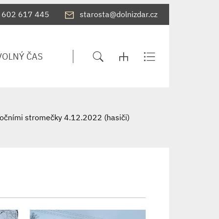
602 617 445
starosta@dolnizdar.cz
VOLNÝ ČAS
nočními stromečky 4.12.2022 (hasiči)