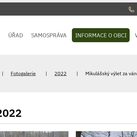
ÚŘAD
SAMOSPRÁVA
INFORMACE O OBCI
Fotogalerie
2022
Mikulášský výlet za vá
2022