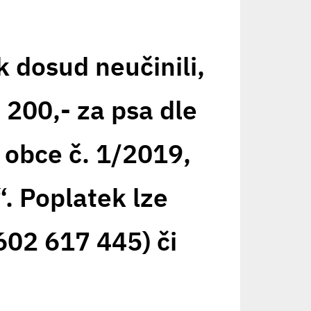
 dosud neučinili,
 200,- za psa dle
obce č. 1/2019,
“.
Poplatek lze
602 617 445) či