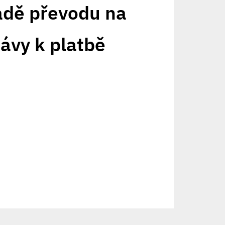
adě převodu na
ávy k platbě