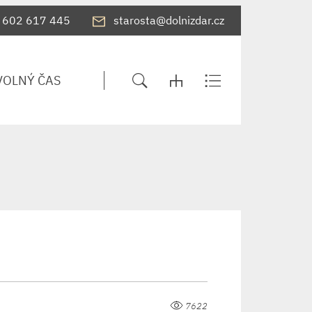
602 617 445
starosta@dolnizdar.cz
VOLNÝ ČAS
7622