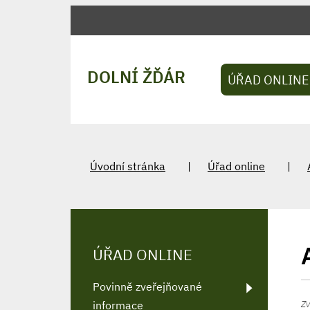
DOLNÍ ŽĎÁR
ÚŘAD ONLINE
Úvodní stránka
Úřad online
ÚŘAD ONLINE
Povinně zveřejňované
Zv
informace