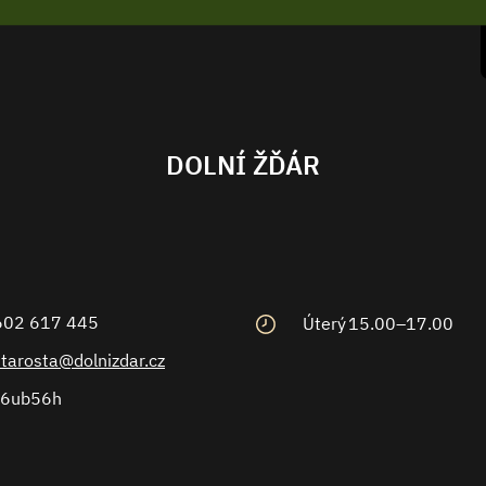
DOLNÍ ŽĎÁR
602 617 445
Úterý
15.00–17.00
starosta@dolnizdar.cz
6ub56h