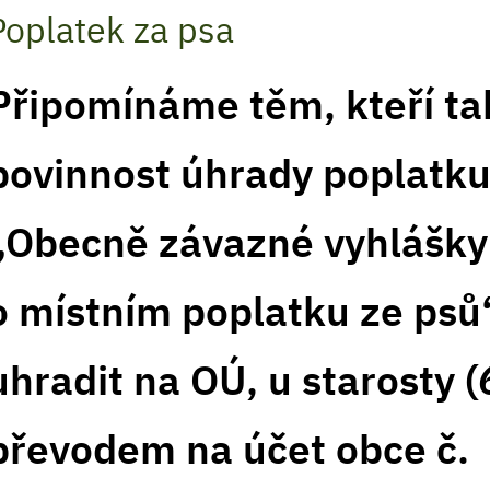
Poplatek za psa
Připomínáme těm, kteří tak
povinnost úhrady poplatku
„Obecně závazné vyhlášky 
o místním poplatku ze psů
uhradit na OÚ, u starosty (
převodem na účet obce č.