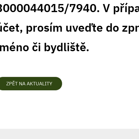
3000044015/7940. V příp
účet, prosím uveďte do zpr
jméno či bydliště.
ZPĚT NA AKTUALITY