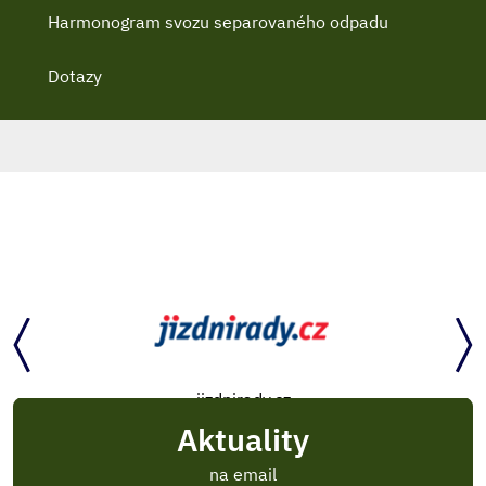
Harmonogram svozu separovaného odpadu
Dotazy
jizdnirady.cz
Aktuality
na email