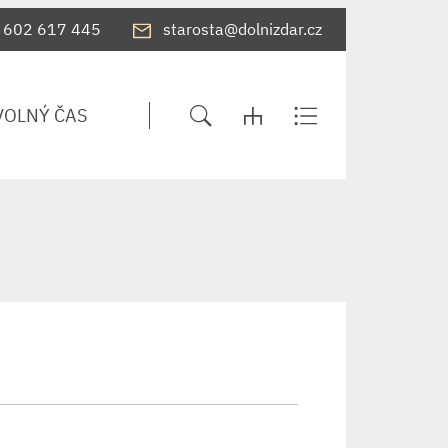
602 617 445
starosta@dolnizdar.cz
VOLNÝ ČAS