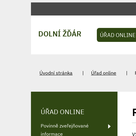
DOLNÍ ŽĎÁR
ÚŘAD ONLINE
Úvodní stránka
Úřad online
ÚŘAD ONLINE
Povinně zveřejňované
informace
V