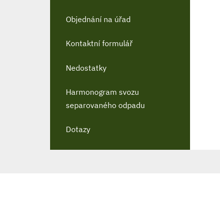
Objednání na úřad
Kontaktní formulář
Nedostatky
Harmonogram svozu
separovaného odpadu
Dotazy