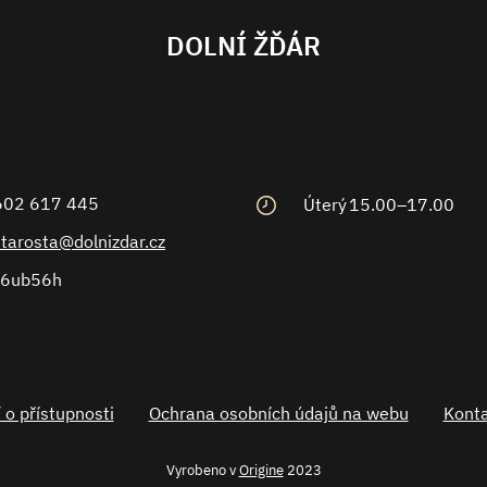
DOLNÍ ŽĎÁR
602 617 445
Úterý
15.00–17.00
starosta@dolnizdar.cz
6ub56h
 o přístupnosti
Ochrana osobních údajů na webu
Konta
Vyrobeno v
Origine
2023