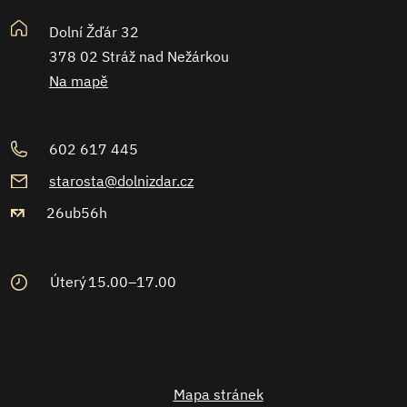
Dolní Žďár 32
378 02 Stráž nad Nežárkou
Na mapě
602 617 445
starosta@dolnizdar.cz
26ub56h
Úterý
15.00–17.00
Mapa stránek