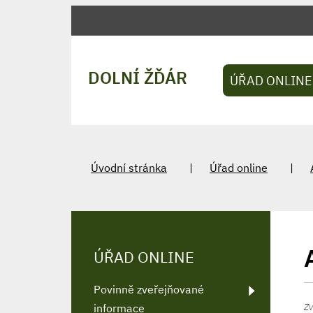
DOLNÍ ŽĎÁR
ÚŘAD ONLINE
Úvodní stránka
Úřad online
ÚŘAD ONLINE
Povinně zveřejňované
Zv
informace