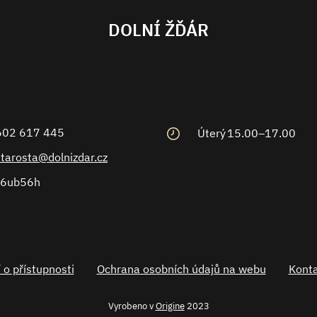
DOLNÍ ŽĎÁR
602 617 445
Úterý
15.00–17.00
starosta@dolnizdar.cz
6ub56h
 o přístupnosti
Ochrana osobních údajů na webu
Konta
Vyrobeno v
Origine
2023