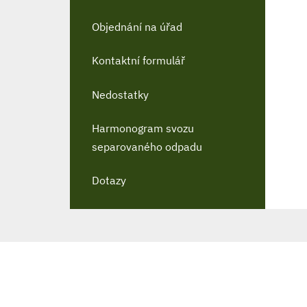
Objednání na úřad
Kontaktní formulář
Nedostatky
Harmonogram svozu
separovaného odpadu
Dotazy