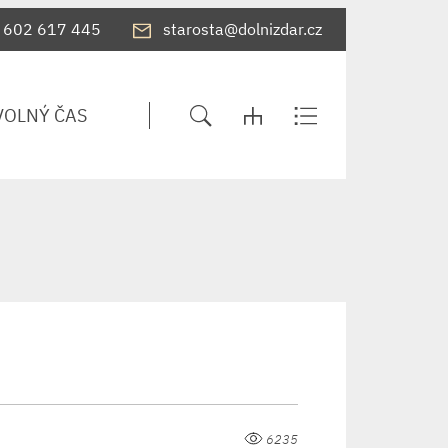
602 617 445
starosta@dolnizdar.cz
VOLNÝ ČAS
6235