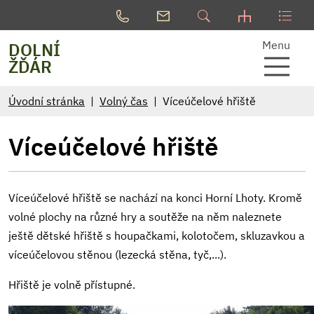
Menu
DOLNÍ
ŽĎÁR
Úvodní stránka
Volný čas
Víceúčelové hřiště
Víceúčelové hřiště
Víceúčelové hřiště se nachází na konci Horní Lhoty. Kromě
volné plochy na různé hry a soutěže na něm naleznete
ještě dětské hřiště s houpačkami, kolotočem, skluzavkou a
víceúčelovou stěnou (lezecká stěna, tyč,...).
Hřiště je volně přístupné.