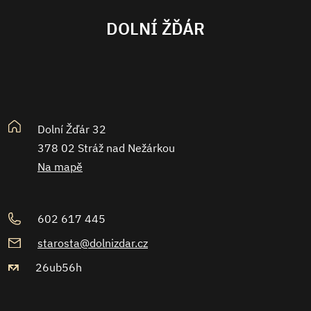
DOLNÍ ŽĎÁR
Dolní Žďár 32
378 02 Stráž nad Nežárkou
Na mapě
602 617 445
starosta@dolnizdar.cz
26ub56h