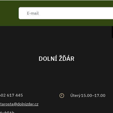
DOLNÍ ŽĎÁR
602 617 445
Úterý
15.00–17.00
starosta@dolnizdar.cz
6ub56h