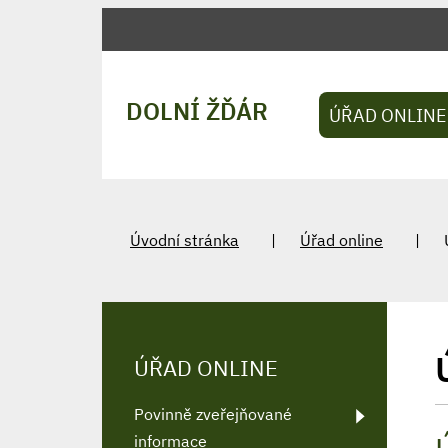
DOLNÍ ŽĎÁR
ÚŘAD ONLINE
Úvodní stránka
Úřad online
ÚŘAD ONLINE
Povinně zveřejňované
informace