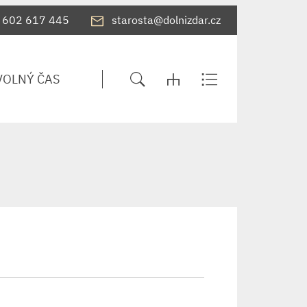
602 617 445
starosta@dolnizdar.cz
VOLNÝ ČAS