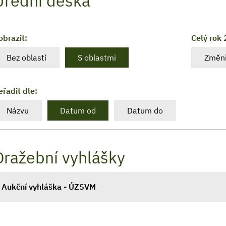
Úřední deska
obrazit:
Celý rok
Bez oblastí
S oblastmi
Změni
eřadit dle:
Názvu
Datum od
Datum do
Dražební vyhlášky
Aukční vyhláška - ÚZSVM